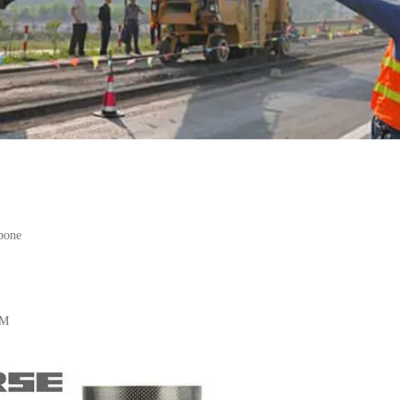
rbone
HM