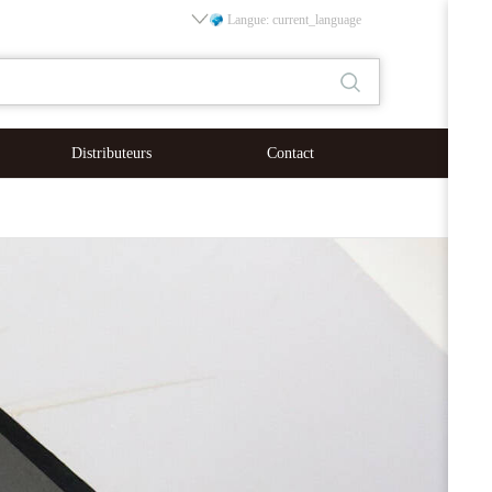
Langue: current_language
Distributeurs
Contact