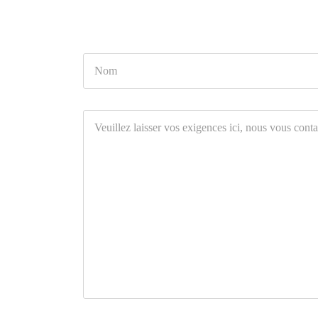
Nom
Veuillez
laisser
vos
exigences
ici,
nous
vous
contacterons
plus
tard.