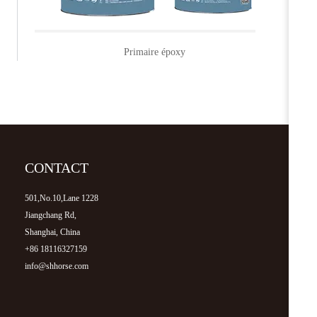
Primaire époxy
CONTACT
501,No.10,Lane 1228
Jiangchang Rd,
Shanghai, China
+86 18116327159
info@shhorse.com